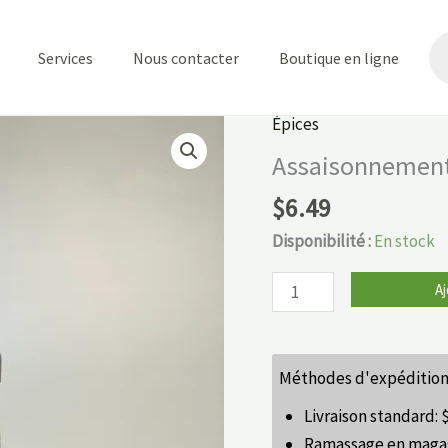
Re
de
Services
Nous contacter
Boutique en ligne
pr
Épices
quantité
de
Assaisonnement 
Assaisonnement
$
6.49
Cacio
e
Disponibilité :
En stock
Pepe
Aj
Favuzzi
Méthodes d'expédition
Livraison standard:
Ramassage en maga