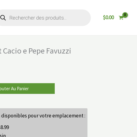
cherche
$
0.00
oduits
Cacio e Pepe Favuzzi
outer Au Panier
 disponibles pour votre emplacement :
$
8.99
sin