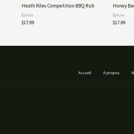
Heath Riles Competition BBQ Rub
Honey Ba
Épices
Épices
$
17.99
$
17.99
Accueil
À propos
N