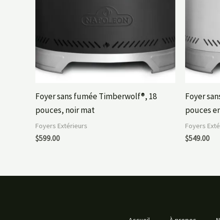
Foyer sans fumée Timberwolf®, 18
Foyer san
pouces, noir mat
pouces en
Foyers Extérieurs
Foyers Exté
$
599.00
$
549.00