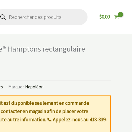
cherche
$
0.00
oduits
e® Hamptons rectangulaire
rs
Marque :
Napoléon
uit est disponible seulement en commande
 contacter en magasin afin de placer votre
e autre information. 📞
Appelez-nous au 418-839-