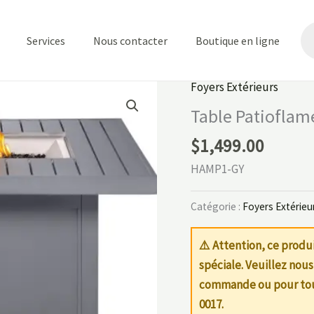
Re
de
Services
Nous contacter
Boutique en ligne
pr
Foyers Extérieurs
Table Patioflam
$
1,499.00
HAMP1-GY
Catégorie :
Foyers Extérieu
⚠️ Attention, ce prod
spéciale. Veuillez nous
commande ou pour tout
0017
.