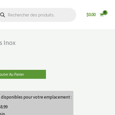
cherche
$
0.00
oduits
s Inox
outer Au Panier
 disponibles pour votre emplacement :
$
8.99
sin