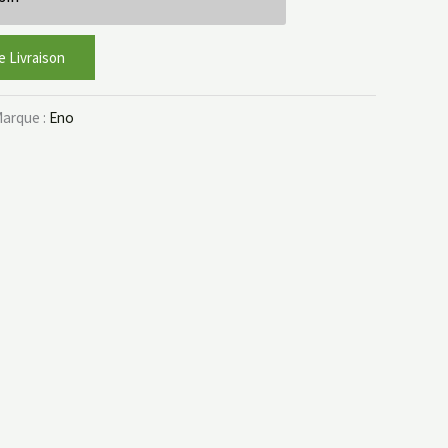
e Livraison
arque :
Eno