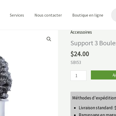
Re
de
Services
Nous contacter
Boutique en ligne
pr
Accessoires
quantité
de
Support 3 Boule
Support
$
24.00
3
Boules
SBI53
Inox
Aj
Méthodes d'expédition
Livraison standard:
Ramassage en maga