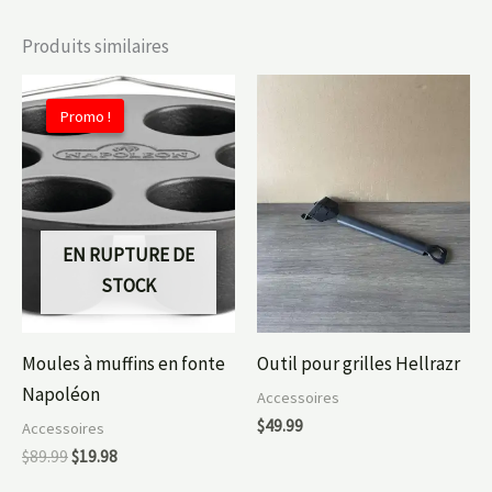
Produits similaires
Le
Le
prix
prix
Promo !
Promo !
initial
actuel
était :
est :
$89.99.
$19.98.
EN RUPTURE DE
STOCK
Moules à muffins en fonte
Outil pour grilles Hellrazr
Napoléon
Accessoires
$
49.99
Accessoires
$
89.99
$
19.98