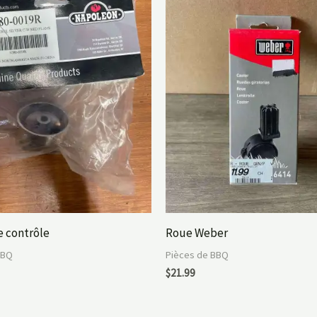
 contrôle
Roue Weber
BBQ
Pièces de BBQ
$
21.99