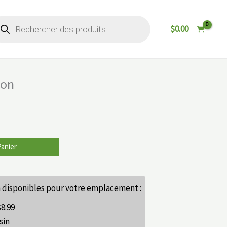
cherche
$
0.00
oduits
éon
Panier
 disponibles pour votre emplacement :
$
8.99
sin