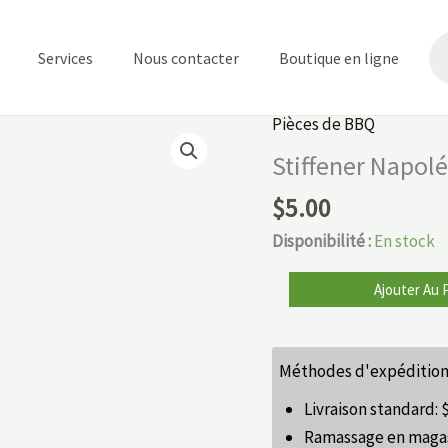
Re
de
Services
Nous contacter
Boutique en ligne
pr
Pièces de BBQ
quantité
de
Stiffener Napol
Stiffener
$
5.00
Napoléon
Disponibilité :
En stock
Ajouter Au 
Méthodes d'expédition
Livraison standard:
Ramassage en maga