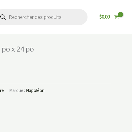
cherche
$
0.00
oduits
 po x 24 po
ure
Marque :
Napoléon