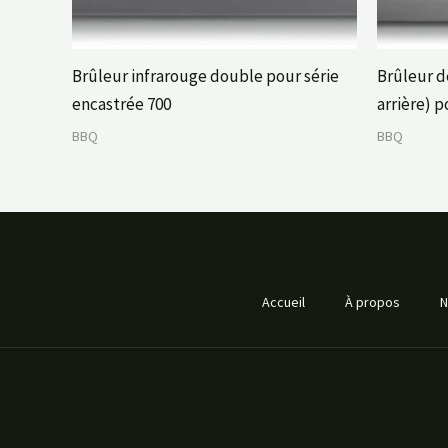
Brûleur infrarouge double pour série
Brûleur d
encastrée 700
arrière) p
BBQ
BBQ
Accueil
À propos
N