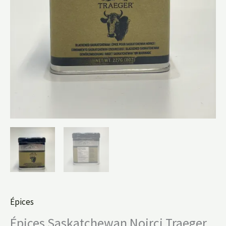
Épices
Épices Saskatchewan Noirci Traeger