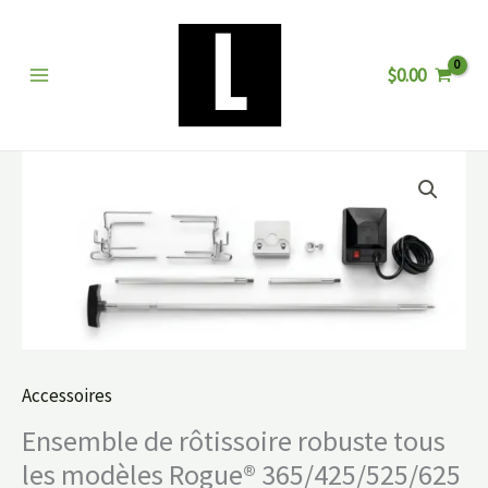
Aller
au
$
0.00
contenu
quantité
de
Ensemble
de
rôtissoire
robuste
tous
les
Accessoires
modèles
Ensemble de rôtissoire robuste tous
Rogue®
les modèles Rogue® 365/425/525/625
365/425/525/625