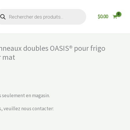
cherche
$
0.00
oduits
neaux doubles OASIS® pour frigo
r mat
s seulement en magasin.
, veuillez nous contacter: