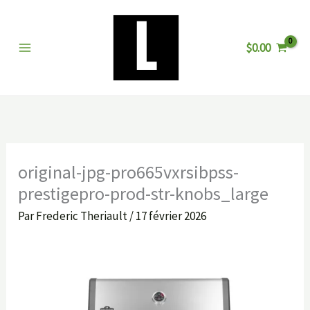
Aller
au
$
0.00
contenu
original-jpg-pro665vxrsibpss-
prestigepro-prod-str-knobs_large
Par
Frederic Theriault
/
17 février 2026