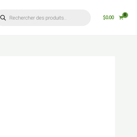
cherche
$
0.00
oduits