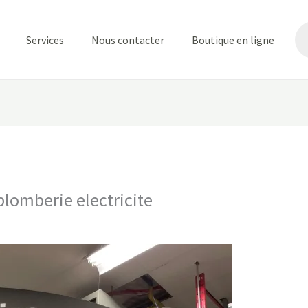
Re
de
Services
Nous contacter
Boutique en ligne
pr
plomberie electricite