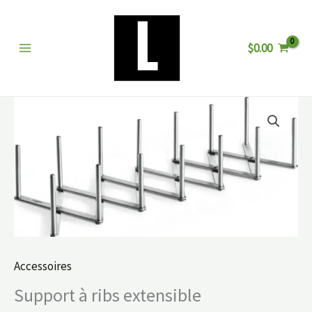
Aller
au
$
0.00
contenu
Accessoires
Support à ribs extensible