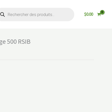
cherche
$
0.00
oduits
ge 500 RSIB