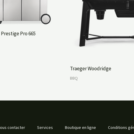
Prestige Pro 665
Traeger Woodridge
BBQ
ous contacter
Services
Boutique en ligne
Conditions gén