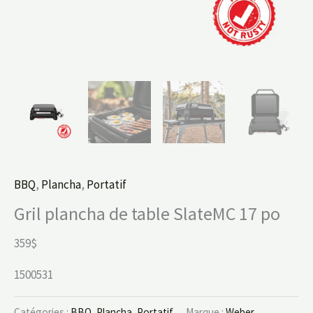
BBQ
,
Plancha
,
Portatif
Gril plancha de table SlateMC 17 po
359$
1500531
Catégories :
BBQ
,
Plancha
,
Portatif
Marque :
Weber