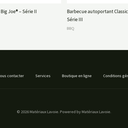
Big Joe® – Série II
Barbecue autoportant Classic
Série III
BBQ
ous contacter
Services
Boutique en ligne
Conditions gén
© 2026 Matériaux Lavoie. Powered by Matériaux Lavoie.