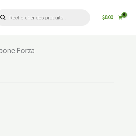
cherche
$
0.00
oduits
rpone Forza