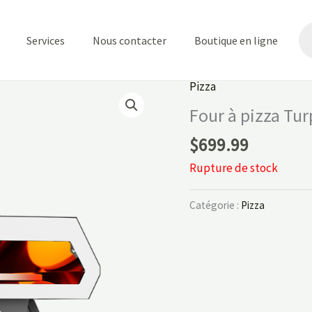
Re
de
Services
Nous contacter
Boutique en ligne
pr
Pizza
Four à pizza Tu
$
699.99
Rupture de stock
Catégorie :
Pizza