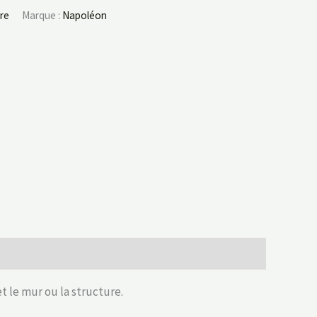
ure
Marque :
Napoléon
 le mur ou la structure.