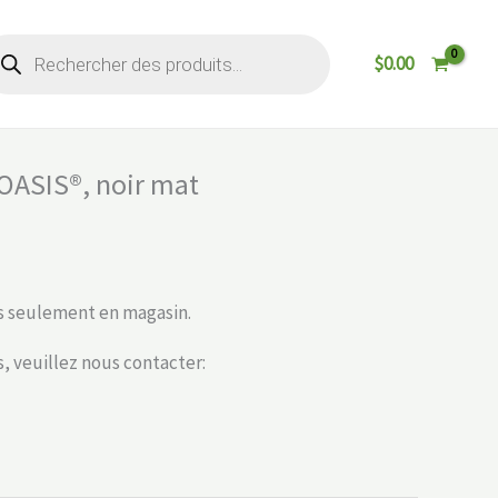
cherche
$
0.00
oduits
OASIS®, noir mat
s seulement en magasin.
, veuillez nous contacter: