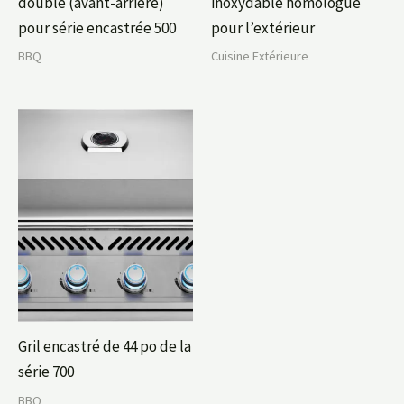
double (avant-arrière)
inoxydable homologué
pour série encastrée 500
pour l’extérieur
BBQ
Cuisine Extérieure
Gril encastré de 44 po de la
série 700
BBQ