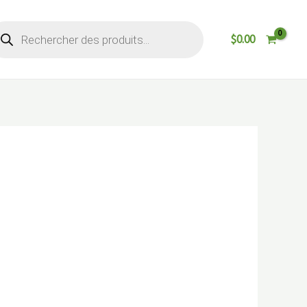
cherche
$
0.00
oduits