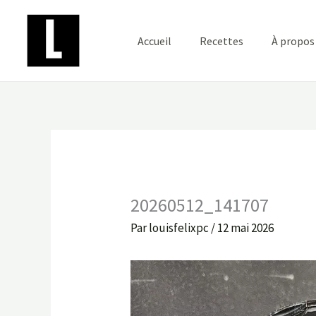
Aller
au
Accueil
Recettes
À propos
contenu
20260512_141707
Par
louisfelixpc
/
12 mai 2026