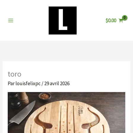
Aller
au
$
0.00
contenu
toro
Par
louisfelixpc
/
29 avril 2026