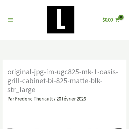
Aller
au
$
0.00
contenu
original-jpg-im-ugc825-mk-1-oasis-
grill-cabinet-bi-825-matte-blk-
str_large
Par
Frederic Theriault
/
20 février 2026