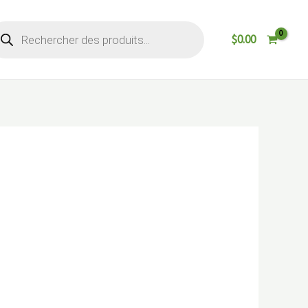
cherche
$
0.00
oduits