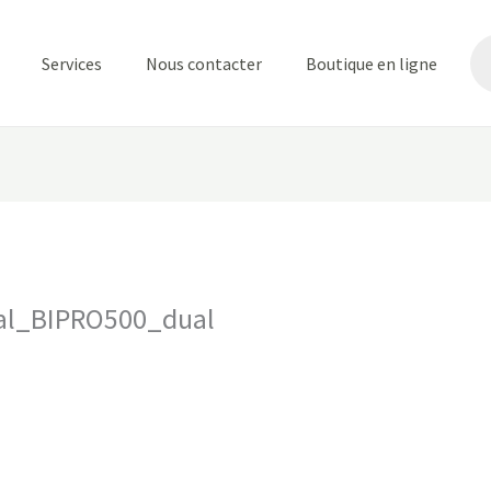
Re
de
Services
Nous contacter
Boutique en ligne
pr
al_BIPRO500_dual