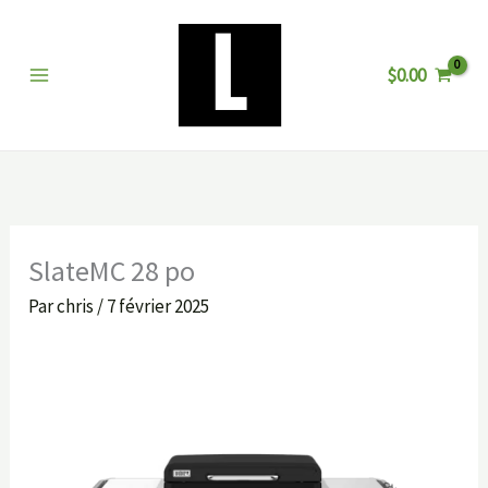
Aller
au
$
0.00
contenu
SlateMC 28 po
Par
chris
/
7 février 2025