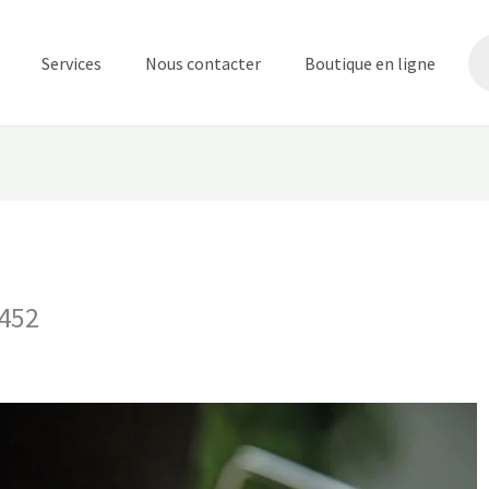
Re
de
Services
Nous contacter
Boutique en ligne
pr
452