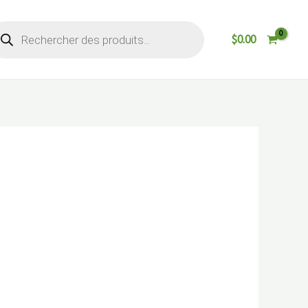
cherche
$
0.00
oduits