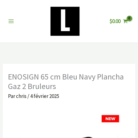
Aller
au
$
0.00
contenu
ENOSIGN 65 cm Bleu Navy Plancha
Gaz 2 Bruleurs
Par
chris
/
4 février 2025