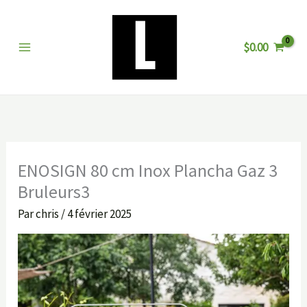
Aller
au
$
0.00
contenu
ENOSIGN 80 cm Inox Plancha Gaz 3
Bruleurs3
Par
chris
/
4 février 2025