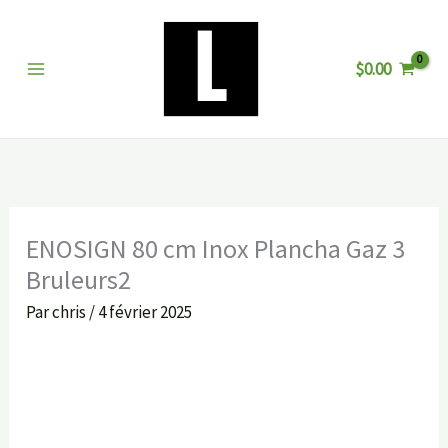
Aller
au
$
0.00
contenu
ENOSIGN 80 cm Inox Plancha Gaz 3
Bruleurs2
Par
chris
/
4 février 2025