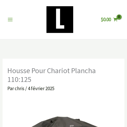
Aller
au
$
0.00
contenu
Housse Pour Chariot Plancha
110:125
Par
chris
/
4 février 2025