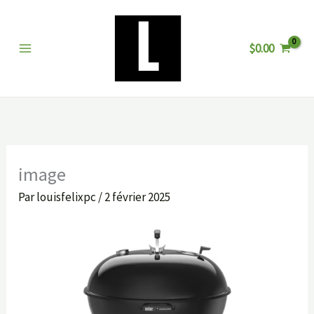
Aller
au
$
0.00
contenu
image
Par
louisfelixpc
/
2 février 2025