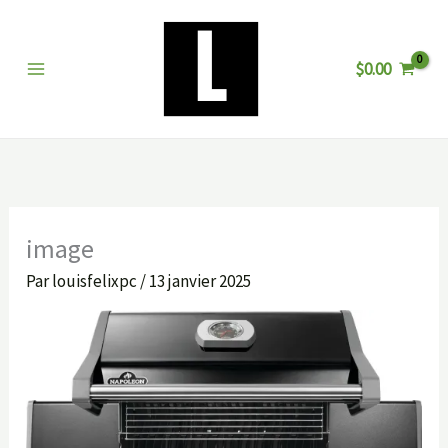
Aller
au
$
0.00
contenu
image
Par
louisfelixpc
/
13 janvier 2025