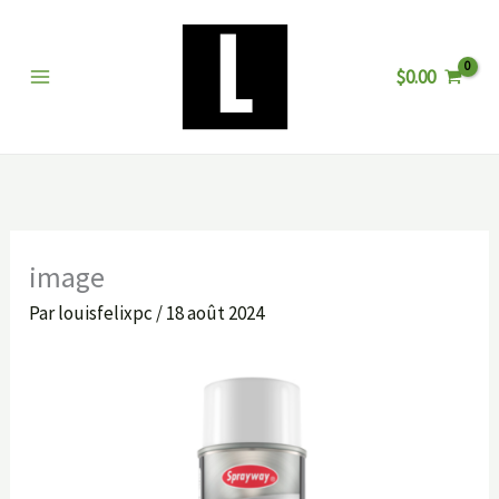
Aller
au
$
0.00
contenu
image
Par
louisfelixpc
/
18 août 2024