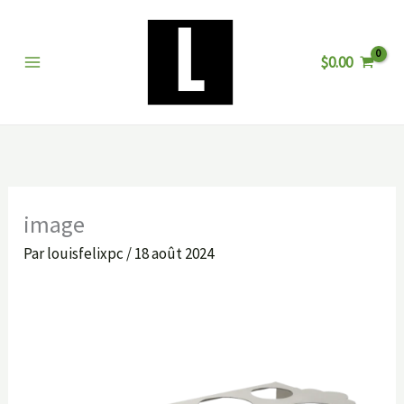
Aller
au
$
0.00
contenu
image
Par
louisfelixpc
/
18 août 2024