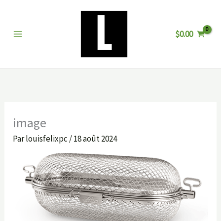
Aller
au
$
0.00
contenu
image
Par
louisfelixpc
/
18 août 2024