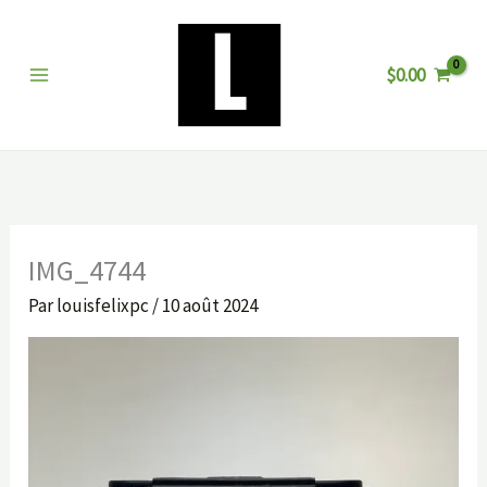
Aller
au
$
0.00
contenu
IMG_4744
Par
louisfelixpc
/
10 août 2024