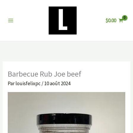
Aller
au
$
0.00
contenu
Barbecue Rub Joe beef
Par
louisfelixpc
/
10 août 2024