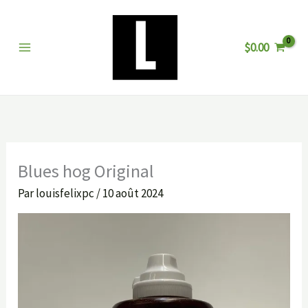
Aller
au
$
0.00
contenu
Blues hog Original
Par
louisfelixpc
/
10 août 2024