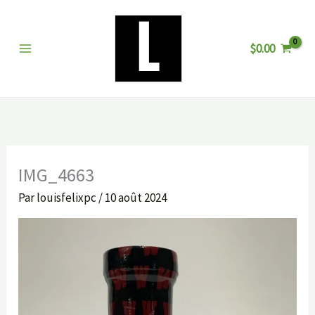
Aller
au
$
0.00
contenu
IMG_4663
Par
louisfelixpc
/
10 août 2024