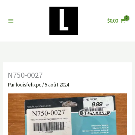
Aller
au
$
0.00
contenu
N750-0027
Par
louisfelixpc
/
5 août 2024