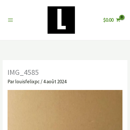
Aller
au
$
0.00
contenu
IMG_4585
Par
louisfelixpc
/
4 août 2024