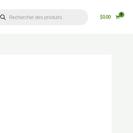
cherche
$
0.00
oduits