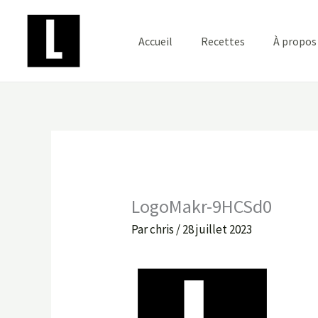
Aller
au
Accueil
Recettes
À propos
contenu
LogoMakr-9HCSd0
Par
chris
/
28 juillet 2023